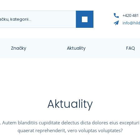
+420 481 
Vyhledat
info@hil
Značky
Aktuality
FAQ
Aktuality
t. Autem blanditiis cupiditate delectus dicta dolores eius exceptu
quaerat reprehenderit, vero voluptas voluptates?