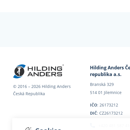
Hilding Anders Č
republika a.s.
Branská 329
© 2016 – 2026
Hilding Anders
514 01 Jilemnice
Česká Republika
IČO
: 26173212
DIČ
: CZ26173212
+420 481 587 4