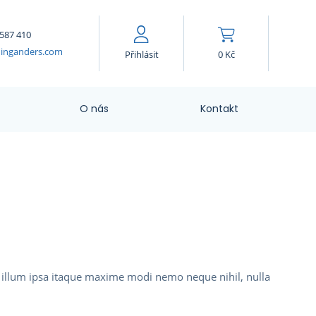
587 410
dinganders.com
Přihlásit
0
Kč
O nás
Kontakt
ri illum ipsa itaque maxime modi nemo neque nihil, nulla